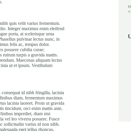
s.
v
+
nibh quis velit varius fermentum.
odio. Integer maximus enim eleifend
ugue porta, at scelerisque urna
U
hasellus pulvinar lectus nunc, in
imus felis ac, tempus dolor.
es posuere cubilia curae;
rutrum turpis a gravida mattis.
 bibendum. Maecenas aliquam lectus
acinia ut et ipsum. Vestibulum
consequat id nibh fringilla, lacinia
la finibus diam, fermentum maximus
etus lacinia laoreet. Proin ut gravida
tis tincidunt, orci enim mattis ante,
 finibus imperdiet, diam nisi
lla vel leo viverra posuere. Fusce
c sollicitudin varius id non nibh.
malesuada eget tellus rhoncus,