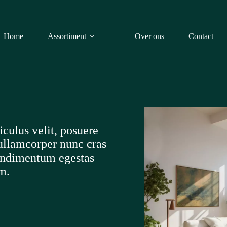
Home
Assortiment
Over ons
Contact
iculus velit, posuere
ullamcorper nunc cras
condimentum egestas
am.