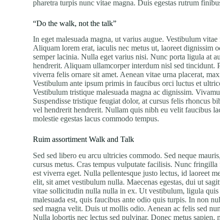
pharetra turpis nunc vitae magna. Duis egestas rutrum finibu
“Do the walk, not the talk”
In eget malesuada magna, ut varius augue. Vestibulum vitae 
Aliquam lorem erat, iaculis nec metus ut, laoreet dignissim 
semper lacinia. Nulla eget varius nisi. Nunc porta ligula at a
hendrerit. Aliquam ullamcorper interdum nisl sed tincidunt. P
viverra felis ornare sit amet. Aenean vitae urna placerat, max
Vestibulum ante ipsum primis in faucibus orci luctus et ultric
Vestibulum tristique malesuada magna ac dignissim. Vivamus 
Suspendisse tristique feugiat dolor, at cursus felis rhoncus
vel hendrerit hendrerit. Nullam quis nibh eu velit faucibus l
molestie egestas lacus commodo tempus.
Ruim assortiment Walk and Talk
Sed sed libero eu arcu ultricies commodo. Sed neque mauris, 
cursus metus. Cras tempus vulputate facilisis. Nunc fringil
est viverra eget. Nulla pellentesque justo lectus, id laoreet m
elit, sit amet vestibulum nulla. Maecenas egestas, dui ut sagit
vitae sollicitudin nulla nulla in ex. Ut vestibulum, ligula quis
malesuada est, quis faucibus ante odio quis turpis. In non nu
sed magna velit. Duis ut mollis odio. Aenean ac felis sed nun
Nulla lobortis nec lectus sed pulvinar. Donec metus sapien, 